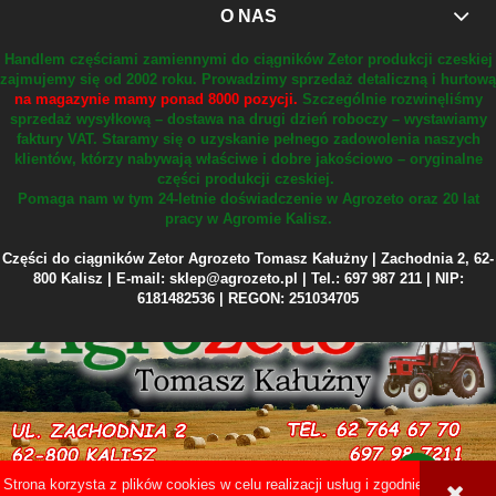
O NAS
Handlem częściami zamiennymi do ciągników Zetor produkcji czeskiej
zajmujemy się od 2002 roku.
Prowadzimy sprzedaż detaliczną i hurtową
na magazynie mamy ponad 8000 pozycji.
Szczególnie rozwinęliśmy
sprzedaż wysyłkową – dostawa na drugi dzień roboczy – wystawiamy
faktury VAT.
Staramy się o uzyskanie pełnego zadowolenia naszych
klientów, którzy nabywają właściwe i dobre jakościowo – oryginalne
części produkcji czeskiej.
Pomaga nam w tym 24-letnie doświadczenie w Agrozeto oraz 20 lat
pracy w Agromie Kalisz.
Części do ciągników Zetor Agrozeto Tomasz Kałużny | Zachodnia 2, 62-
800 Kalisz | E-mail: sklep@agrozeto.pl | Tel.: 697 987 211 | NIP:
6181482536 | REGON: 251034705
Strona korzysta z plików cookies w celu realizacji usług i zgodnie z