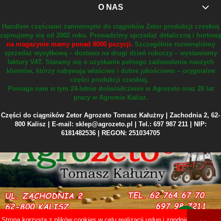
O NAS
Handlem częściami zamiennymi do ciągników Zetor produkcji czeskiej
zajmujemy się od 2002 roku.
Prowadzimy sprzedaż detaliczną i hurtową
na magazynie mamy ponad 8000 pozycji.
Szczególnie rozwinęliśmy
sprzedaż wysyłkową – dostawa na drugi dzień roboczy – wystawiamy
faktury VAT.
Staramy się o uzyskanie pełnego zadowolenia naszych
klientów, którzy nabywają właściwe i dobre jakościowo – oryginalne
części produkcji czeskiej.
Pomaga nam w tym 24-letnie doświadczenie w Agrozeto oraz 20 lat
pracy w Agromie Kalisz.
Części do ciągników Zetor Agrozeto Tomasz Kałużny | Zachodnia 2, 62-
800 Kalisz | E-mail: sklep@agrozeto.pl | Tel.: 697 987 211 | NIP:
6181482536 | REGON: 251034705
Strona korzysta z plików cookies w celu realizacji usług i zgodnie z