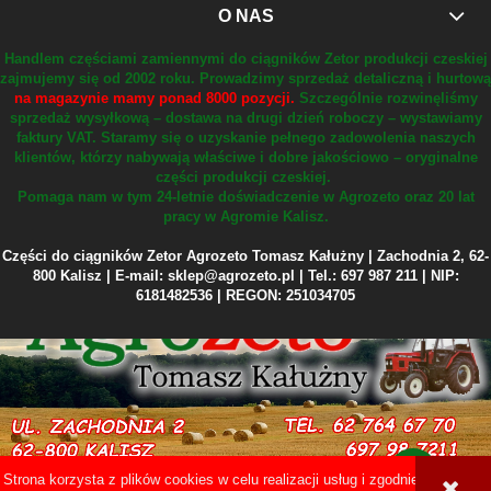
O NAS
Handlem częściami zamiennymi do ciągników Zetor produkcji czeskiej
zajmujemy się od 2002 roku.
Prowadzimy sprzedaż detaliczną i hurtową
na magazynie mamy ponad 8000 pozycji.
Szczególnie rozwinęliśmy
sprzedaż wysyłkową – dostawa na drugi dzień roboczy – wystawiamy
faktury VAT.
Staramy się o uzyskanie pełnego zadowolenia naszych
klientów, którzy nabywają właściwe i dobre jakościowo – oryginalne
części produkcji czeskiej.
Pomaga nam w tym 24-letnie doświadczenie w Agrozeto oraz 20 lat
pracy w Agromie Kalisz.
Części do ciągników Zetor Agrozeto Tomasz Kałużny | Zachodnia 2, 62-
800 Kalisz | E-mail: sklep@agrozeto.pl | Tel.: 697 987 211 | NIP:
6181482536 | REGON: 251034705
Strona korzysta z plików cookies w celu realizacji usług i zgodnie z