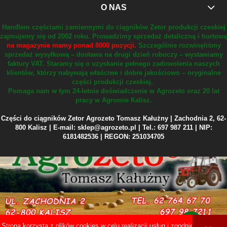
O NAS
Handlem częściami zamiennymi do ciągników Zetor produkcji czeskiej
zajmujemy się od 2002 roku.
Prowadzimy sprzedaż detaliczną i hurtową
na magazynie mamy ponad 8000 pozycji.
Szczególnie rozwinęliśmy
sprzedaż wysyłkową – dostawa na drugi dzień roboczy – wystawiamy
faktury VAT.
Staramy się o uzyskanie pełnego zadowolenia naszych
klientów, którzy nabywają właściwe i dobre jakościowo – oryginalne
części produkcji czeskiej.
Pomaga nam w tym 24-letnie doświadczenie w Agrozeto oraz 20 lat
pracy w Agromie Kalisz.
Części do ciągników Zetor Agrozeto Tomasz Kałużny | Zachodnia 2, 62-
800 Kalisz | E-mail: sklep@agrozeto.pl | Tel.: 697 987 211 | NIP:
6181482536 | REGON: 251034705
Strona korzysta z plików cookies w celu realizacji usług i zgodnie z