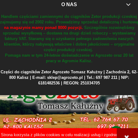
O NAS
Handlem częściami zamiennymi do ciągników Zetor produkcji czeskiej
zajmujemy się od 2002 roku.
Prowadzimy sprzedaż detaliczną i hurtową
na magazynie mamy ponad 8000 pozycji.
Szczególnie rozwinęliśmy
sprzedaż wysyłkową – dostawa na drugi dzień roboczy – wystawiamy
faktury VAT.
Staramy się o uzyskanie pełnego zadowolenia naszych
klientów, którzy nabywają właściwe i dobre jakościowo – oryginalne
części produkcji czeskiej.
Pomaga nam w tym 24-letnie doświadczenie w Agrozeto oraz 20 lat
pracy w Agromie Kalisz.
Części do ciągników Zetor Agrozeto Tomasz Kałużny | Zachodnia 2, 62-
800 Kalisz | E-mail: sklep@agrozeto.pl | Tel.: 697 987 211 | NIP:
6181482536 | REGON: 251034705
Strona korzysta z plików cookies w celu realizacji usług i zgodnie z