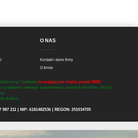
E
O NAS
i
Kontakt i dane firmy
O firmie
etaliczną i hurtową
na magazynie mamy ponad 8000
o uzyskanie pełnego zadowolenia naszych klientów, którzy
iej.
ie Kalisz.
97 987 211 | NIP: 6181482536 | REGON: 251034705