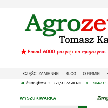
CZĘŚCI ZAMIENNE
BLOG
O FIRMIE
»
»
Strona główna
CZĘŚCI ZAMIENNE
RURKA US
WYSZUKIWARKA