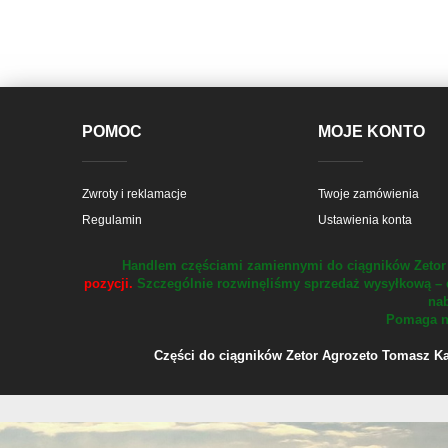
POMOC
MOJE KONTO
Zwroty i reklamacje
Twoje zamówienia
Regulamin
Ustawienia konta
Handlem częściami zamiennymi do ciągników Zetor 
pozycji.
Szczególnie rozwinęliśmy sprzedaż wysyłkową – 
nab
Pomaga na
Części do ciągników Zetor Agrozeto Tomasz Kału