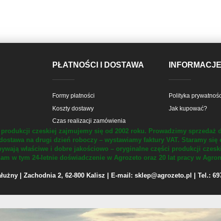
PŁATNOŚCI I DOSTAWA
INFORMACJ
Formy płatności
Polityka prywatnośc
Koszty dostawy
Jak kupować?
Czas realizacji zamówienia
produkcji czeskiej zajmujemy się od 2002 roku.
Prowadzimy sprzedaż d
dostawa na drugi dzień roboczy – wystawiamy faktury VAT.
Staramy się 
ywają właściwe i dobre jakościowo – oryginalne części produkcji czesk
m w tym 24-letnie doświadczenie w Agrozeto oraz 20 lat pracy w Agrom
żny | Zachodnia 2, 62-800 Kalisz | E-mail: sklep@agrozeto.pl | Tel.: 6