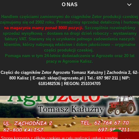
O NAS
Handlem częściami zamiennymi do ciągników Zetor produkcji czeskiej
zajmujemy się od 2002 roku.
Prowadzimy sprzedaż detaliczną i hurtową
na magazynie mamy ponad 8000 pozycji.
Szczególnie rozwinęliśmy
sprzedaż wysyłkową – dostawa na drugi dzień roboczy – wystawiamy
faktury VAT.
Staramy się o uzyskanie pełnego zadowolenia naszych
klientów, którzy nabywają właściwe i dobre jakościowo – oryginalne
części produkcji czeskiej.
Pomaga nam w tym 24-letnie doświadczenie w Agrozeto oraz 20 lat
pracy w Agromie Kalisz.
Części do ciągników Zetor Agrozeto Tomasz Kałużny | Zachodnia 2, 62-
800 Kalisz | E-mail: sklep@agrozeto.pl | Tel.: 697 987 211 | NIP:
6181482536 | REGON: 251034705
Strona korzysta z plików cookies w celu realizacji usług i zgodnie z