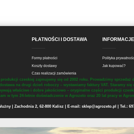
PŁATNOŚCI I DOSTAWA
INFORMACJ
Formy płatności
Polityka prywatnośc
Koszty dostawy
Jak kupować?
Czas realizacji zamówienia
produkcji czeskiej zajmujemy się od 2002 roku.
Prowadzimy sprzedaż d
dostawa na drugi dzień roboczy – wystawiamy faktury VAT.
Staramy się 
ywają właściwe i dobre jakościowo – oryginalne części produkcji czesk
m w tym 24-letnie doświadczenie w Agrozeto oraz 20 lat pracy w Agrom
żny | Zachodnia 2, 62-800 Kalisz | E-mail: sklep@agrozeto.pl | Tel.: 6