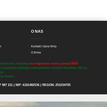
E
O NAS
i
Kontakt i dane firmy
O firmie
etaliczną i hurtową
na magazynie mamy ponad 8000
o uzyskanie pełnego zadowolenia naszych klientów, którzy
iej.
ie Kalisz.
97 987 211 | NIP: 6181482536 | REGON: 251034705