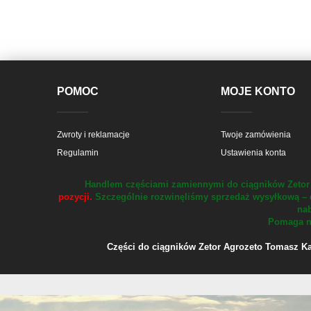
POMOC
MOJE KONTO
Zwroty i reklamacje
Twoje zamówienia
Regulamin
Ustawienia konta
Handlem częściami zamiennymi do ciągników Zetor 
pozycji.
Szczególnie rozwinęliśmy sprzedaż wysyłkową – 
nab
Pomaga na
Części do ciągników Zetor Agrozeto Tomasz Kału