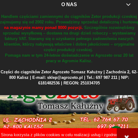
O NAS
Handlem częściami zamiennymi do ciągników Zetor produkcji czeskiej
zajmujemy się od 2002 roku.
Prowadzimy sprzedaż detaliczną i hurtową
na magazynie mamy ponad 8000 pozycji.
Szczególnie rozwinęliśmy
sprzedaż wysyłkową – dostawa na drugi dzień roboczy – wystawiamy
faktury VAT.
Staramy się o uzyskanie pełnego zadowolenia naszych
klientów, którzy nabywają właściwe i dobre jakościowo – oryginalne
części produkcji czeskiej.
Pomaga nam w tym 24-letnie doświadczenie w Agrozeto oraz 20 lat
pracy w Agromie Kalisz.
Części do ciągników Zetor Agrozeto Tomasz Kałużny | Zachodnia 2, 62-
800 Kalisz | E-mail: sklep@agrozeto.pl | Tel.: 697 987 211 | NIP:
6181482536 | REGON: 251034705
Strona korzysta z plików cookies w celu realizacji usług i zgodnie z