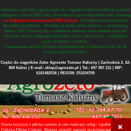
Handlem częściami zamiennymi do ciągników Zetor produkcji czeskiej
zajmujemy się od 2002 roku.
Prowadzimy sprzedaż detaliczną i hurtową
na magazynie mamy ponad 8000 pozycji.
Szczególnie rozwinęliśmy
sprzedaż wysyłkową – dostawa na drugi dzień roboczy – wystawiamy
faktury VAT.
Staramy się o uzyskanie pełnego zadowolenia naszych
klientów, którzy nabywają właściwe i dobre jakościowo – oryginalne
części produkcji czeskiej.
Pomaga nam w tym 24-letnie doświadczenie w Agrozeto oraz 20 lat
pracy w Agromie Kalisz.
Części do ciągników Zetor Agrozeto Tomasz Kałużny | Zachodnia 2, 62-
800 Kalisz | E-mail: sklep@agrozeto.pl | Tel.: 697 987 211 | NIP:
6181482536 | REGON: 251034705
Strona korzysta z plików cookies w celu realizacji usług i zgodnie z
Sklep internetowy Shoper Premium
Polityką Plików Cookies
. Możesz określić warunki przechowywania