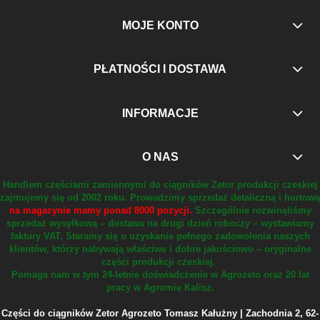
MOJE KONTO
PŁATNOŚCI I DOSTAWA
INFORMACJE
O NAS
Handlem częściami zamiennymi do ciągników Zetor produkcji czeskiej
zajmujemy się od 2002 roku.
Prowadzimy sprzedaż detaliczną i hurtową
na magazynie mamy ponad 8000 pozycji.
Szczególnie rozwinęliśmy
sprzedaż wysyłkową – dostawa na drugi dzień roboczy – wystawiamy
faktury VAT.
Staramy się o uzyskanie pełnego zadowolenia naszych
klientów, którzy nabywają właściwe i dobre jakościowo – oryginalne
części produkcji czeskiej.
Pomaga nam w tym 24-letnie doświadczenie w Agrozeto oraz 20 lat
pracy w Agromie Kalisz.
Części do ciągników Zetor Agrozeto Tomasz Kałużny | Zachodnia 2, 62-