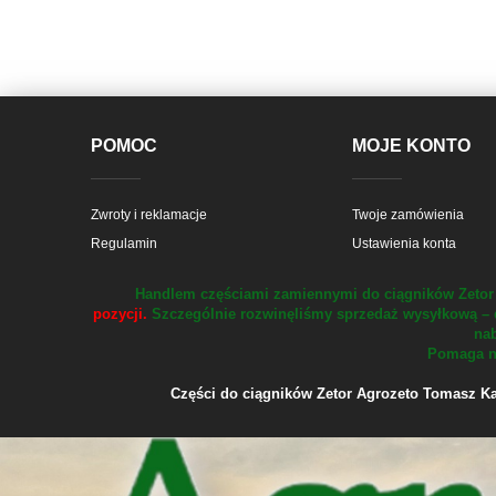
POMOC
MOJE KONTO
Zwroty i reklamacje
Twoje zamówienia
Regulamin
Ustawienia konta
Handlem częściami zamiennymi do ciągników Zetor 
pozycji.
Szczególnie rozwinęliśmy sprzedaż wysyłkową – 
nab
Pomaga na
Części do ciągników Zetor Agrozeto Tomasz Kału