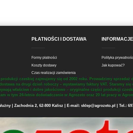
PŁATNOŚCI I DOSTAWA
INFORMACJ
Formy płatności
Polityka prywatnośc
Koszty dostawy
Jak kupować?
Czas realizacji zamówienia
produkcji czeskiej zajmujemy się od 2002 roku.
Prowadzimy sprzedaż d
dostawa na drugi dzień roboczy – wystawiamy faktury VAT.
Staramy się 
ywają właściwe i dobre jakościowo – oryginalne części produkcji czesk
m w tym 24-letnie doświadczenie w Agrozeto oraz 20 lat pracy w Agrom
żny | Zachodnia 2, 62-800 Kalisz | E-mail: sklep@agrozeto.pl | Tel.: 6