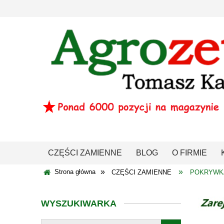
CZĘŚCI ZAMIENNE
BLOG
O FIRMIE
»
»
Strona główna
CZĘŚCI ZAMIENNE
POKRYWK
WYSZUKIWARKA