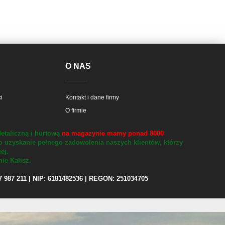
E
O NAS
i
Kontakt i dane firmy
O firmie
etaliczną i hurtową
na magazynie mamy ponad 8000
o uzyskanie pełnego zadowolenia naszych klientów, którzy
iej.
ie Kalisz.
97 987 211 | NIP: 6181482536 | REGON: 251034705