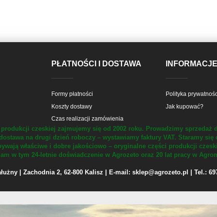
PŁATNOŚCI I DOSTAWA
INFORMACJ
Formy płatności
Polityka prywatnośc
Koszty dostawy
Jak kupować?
Czas realizacji zamówienia
produkcji czeskiej zajmujemy się od 2002 roku.
Prowadzimy sprzedaż d
dostawa na drugi dzień roboczy – wystawiamy faktury VAT.
Staramy się 
ywają właściwe i dobre jakościowo – oryginalne części produkcji czesk
m w tym 24-letnie doświadczenie w Agrozeto oraz 20 lat pracy w Agrom
żny | Zachodnia 2, 62-800 Kalisz | E-mail: sklep@agrozeto.pl | Tel.: 6