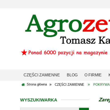
CZĘŚCI ZAMIENNE
BLOG
O FIRMIE
»
»
Strona główna
CZĘŚCI ZAMIENNE
POKRYWA 
WYSZUKIWARKA