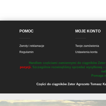
POMOC
MOJE KONTO
Zwroty i reklamacje
Twoje zamówienia
Regulamin
Ustawienia konta
Handlem częściami zamiennymi do ciągników Zetor 
pozycji.
Szczególnie rozwinęliśmy sprzedaż wysyłkową – 
nab
Pomaga na
Części do ciągników Zetor Agrozeto Tomasz Kału