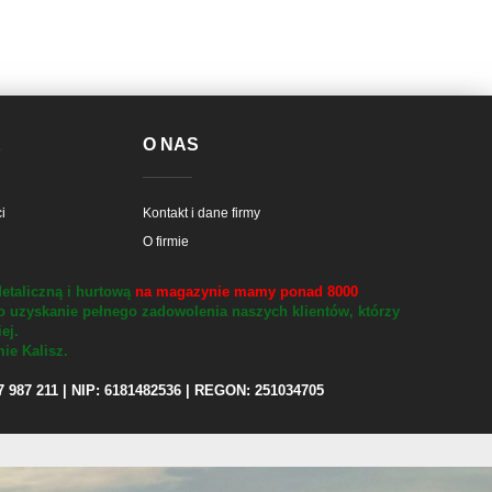
E
O NAS
i
Kontakt i dane firmy
O firmie
etaliczną i hurtową
na magazynie mamy ponad 8000
o uzyskanie pełnego zadowolenia naszych klientów, którzy
iej.
ie Kalisz.
97 987 211 | NIP: 6181482536 | REGON: 251034705