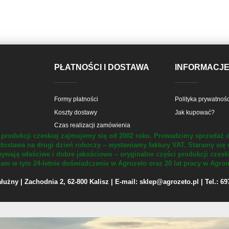
PŁATNOŚCI I DOSTAWA
INFORMACJ
Formy płatności
Polityka prywatnośc
Koszty dostawy
Jak kupować?
Czas realizacji zamówienia
produkcji czeskiej zajmujemy się od 2002 roku.
Prowadzimy sprzedaż d
dostawa na drugi dzień roboczy – wystawiamy faktury VAT.
Staramy się 
ywają właściwe i dobre jakościowo – oryginalne części produkcji czesk
m w tym 24-letnie doświadczenie w Agrozeto oraz 20 lat pracy w Agrom
żny | Zachodnia 2, 62-800 Kalisz | E-mail: sklep@agrozeto.pl | Tel.: 6