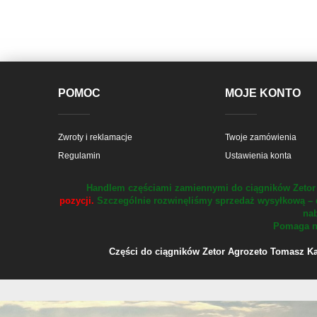
POMOC
MOJE KONTO
Zwroty i reklamacje
Twoje zamówienia
Regulamin
Ustawienia konta
Handlem częściami zamiennymi do ciągników Zetor 
pozycji.
Szczególnie rozwinęliśmy sprzedaż wysyłkową – 
nab
Pomaga na
Części do ciągników Zetor Agrozeto Tomasz Kału