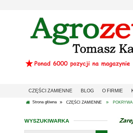
CZĘŚCI ZAMIENNE
BLOG
O FIRMIE
»
»
Strona główna
CZĘŚCI ZAMIENNE
POKRYWA 
WYSZUKIWARKA