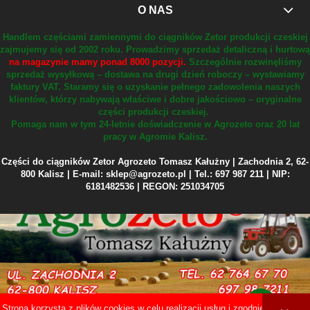
O NAS
Handlem częściami zamiennymi do ciągników Zetor produkcji czeskiej
zajmujemy się od 2002 roku.
Prowadzimy sprzedaż detaliczną i hurtową
na magazynie mamy ponad 8000 pozycji.
Szczególnie rozwinęliśmy
sprzedaż wysyłkową – dostawa na drugi dzień roboczy – wystawiamy
faktury VAT.
Staramy się o uzyskanie pełnego zadowolenia naszych
klientów, którzy nabywają właściwe i dobre jakościowo – oryginalne
części produkcji czeskiej.
Pomaga nam w tym 24-letnie doświadczenie w Agrozeto oraz 20 lat
pracy w Agromie Kalisz.
Części do ciągników Zetor Agrozeto Tomasz Kałużny | Zachodnia 2, 62-
800 Kalisz | E-mail: sklep@agrozeto.pl | Tel.: 697 987 211 | NIP:
6181482536 | REGON: 251034705
Strona korzysta z plików cookies w celu realizacji usług i zgodnie z