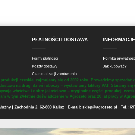
PŁATNOŚCI I DOSTAWA
INFORMACJ
Formy płatności
Polityka prywatnośc
Koszty dostawy
Jak kupować?
Czas realizacji zamówienia
produkcji czeskiej zajmujemy się od 2002 roku.
Prowadzimy sprzedaż d
dostawa na drugi dzień roboczy – wystawiamy faktury VAT.
Staramy się 
ywają właściwe i dobre jakościowo – oryginalne części produkcji czesk
m w tym 24-letnie doświadczenie w Agrozeto oraz 20 lat pracy w Agrom
żny | Zachodnia 2, 62-800 Kalisz | E-mail: sklep@agrozeto.pl | Tel.: 6