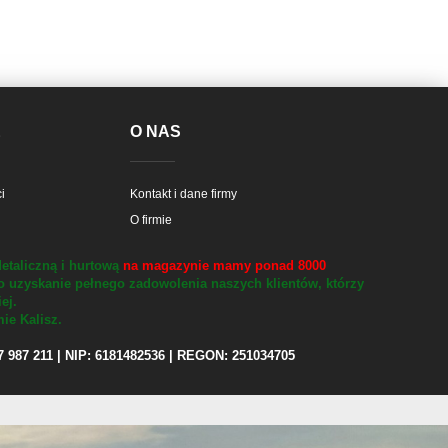
E
O NAS
i
Kontakt i dane firmy
O firmie
etaliczną i hurtową
na magazynie mamy ponad 8000
o uzyskanie pełnego zadowolenia naszych klientów, którzy
iej.
ie Kalisz.
97 987 211 | NIP: 6181482536 | REGON: 251034705