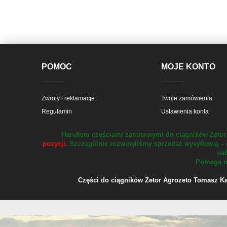
POMOC
MOJE KONTO
Zwroty i reklamacje
Twoje zamówienia
Regulamin
Ustawienia konta
Handlem częściami zamiennymi do ciągników Zetor 
pozycji.
Szczególnie rozwinęliśmy sprzedaż wysyłkową – 
nab
Pomaga na
Części do ciągników Zetor Agrozeto Tomasz Kału