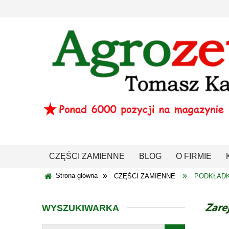
CZĘŚCI ZAMIENNE
BLOG
O FIRMIE
»
»
Strona główna
CZĘŚCI ZAMIENNE
PODKŁAD
WYSZUKIWARKA