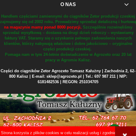
O NAS
Handlem częściami zamiennymi do ciągników Zetor produkcji czeskiej
zajmujemy się od 2002 roku.
Prowadzimy sprzedaż detaliczną i hurtową
na magazynie mamy ponad 8000 pozycji.
Szczególnie rozwinęliśmy
sprzedaż wysyłkową – dostawa na drugi dzień roboczy – wystawiamy
faktury VAT.
Staramy się o uzyskanie pełnego zadowolenia naszych
klientów, którzy nabywają właściwe i dobre jakościowo – oryginalne
części produkcji czeskiej.
Pomaga nam w tym 24-letnie doświadczenie w Agrozeto oraz 20 lat
pracy w Agromie Kalisz.
Części do ciągników Zetor Agrozeto Tomasz Kałużny | Zachodnia 2, 62-
800 Kalisz | E-mail: sklep@agrozeto.pl | Tel.: 697 987 211 | NIP:
6181482536 | REGON: 251034705
Strona korzysta z plików cookies w celu realizacji usług i zgodnie z