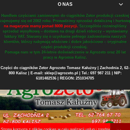
O NAS
Handlem częściami zamiennymi do ciągników Zetor produkcji czeskiej
zajmujemy się od 2002 roku.
Prowadzimy sprzedaż detaliczną i hurtową
na magazynie mamy ponad 8000 pozycji.
Szczególnie rozwinęliśmy
sprzedaż wysyłkową – dostawa na drugi dzień roboczy – wystawiamy
faktury VAT.
Staramy się o uzyskanie pełnego zadowolenia naszych
klientów, którzy nabywają właściwe i dobre jakościowo – oryginalne
części produkcji czeskiej.
Pomaga nam w tym 24-letnie doświadczenie w Agrozeto oraz 20 lat
pracy w Agromie Kalisz.
Części do ciągników Zetor Agrozeto Tomasz Kałużny | Zachodnia 2, 62-
800 Kalisz | E-mail: sklep@agrozeto.pl | Tel.: 697 987 211 | NIP:
6181482536 | REGON: 251034705
Strona korzysta z plików cookies w celu realizacji usług i zgodnie z