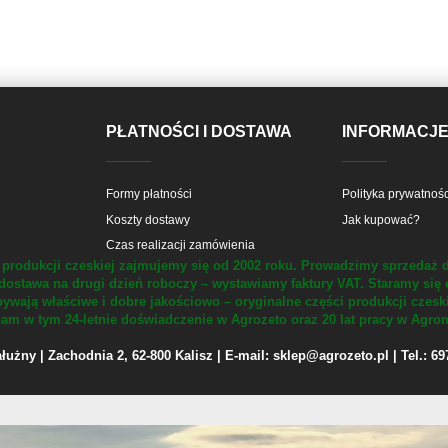
PŁATNOŚCI I DOSTAWA
INFORMACJ
Formy płatności
Polityka prywatnośc
Koszty dostawy
Jak kupować?
Czas realizacji zamówienia
produkcji czeskiej zajmujemy się od 2002 roku.
Prowadzimy sprzedaż d
dostawa na drugi dzień roboczy – wystawiamy faktury VAT.
Staramy się 
ywają właściwe i dobre jakościowo – oryginalne części produkcji czesk
m w tym 24-letnie doświadczenie w Agrozeto oraz 20 lat pracy w Agrom
żny | Zachodnia 2, 62-800 Kalisz | E-mail: sklep@agrozeto.pl | Tel.: 6