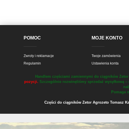
POMOC
MOJE KONTO
Zwroty i reklamacje
Twoje zamówienia
Regulamin
Ustawienia konta
Handlem częściami zamiennymi do ciągników Zetor 
pozycji.
Szczególnie rozwinęliśmy sprzedaż wysyłkową – 
nab
Pomaga na
Części do ciągników Zetor Agrozeto Tomasz Kału