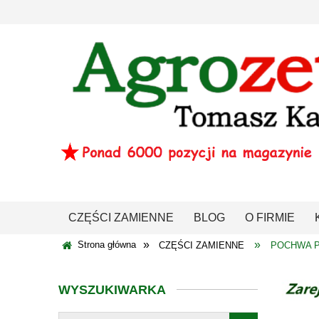
CZĘŚCI ZAMIENNE
BLOG
O FIRMIE
»
»
Strona główna
CZĘŚCI ZAMIENNE
POCHWA P
WYSZUKIWARKA