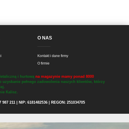
E
O NAS
i
Kontakt i dane firmy
O firmie
etaliczną i hurtową
na magazynie mamy ponad 8000
o uzyskanie pełnego zadowolenia naszych klientów, którzy
iej.
ie Kalisz.
97 987 211 | NIP: 6181482536 | REGON: 251034705