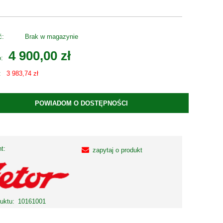
ć:
Brak w magazynie
4 900,00 zł
o:
:
3 983,74 zł
POWIADOM O DOSTĘPNOŚCI
t:
zapytaj o produkt
uktu:
10161001