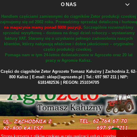
O NAS
Handlem częściami zamiennymi do ciągników Zetor produkcji czeskiej
zajmujemy się od 2002 roku.
Prowadzimy sprzedaż detaliczną i hurtową
na magazynie mamy ponad 8000 pozycji.
Szczególnie rozwinęliśmy
sprzedaż wysyłkową – dostawa na drugi dzień roboczy – wystawiamy
faktury VAT.
Staramy się o uzyskanie pełnego zadowolenia naszych
klientów, którzy nabywają właściwe i dobre jakościowo – oryginalne
części produkcji czeskiej.
Pomaga nam w tym 24-letnie doświadczenie w Agrozeto oraz 20 lat
pracy w Agromie Kalisz.
Części do ciągników Zetor Agrozeto Tomasz Kałużny | Zachodnia 2, 62-
800 Kalisz | E-mail: sklep@agrozeto.pl | Tel.: 697 987 211 | NIP:
6181482536 | REGON: 251034705
Strona korzysta z plików cookies w celu realizacji usług i zgodnie z