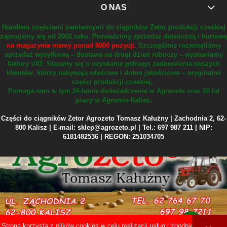
O NAS
Handlem częściami zamiennymi do ciągników Zetor produkcji czeskiej
zajmujemy się od 2002 roku.
Prowadzimy sprzedaż detaliczną i hurtową
na magazynie mamy ponad 8000 pozycji.
Szczególnie rozwinęliśmy
sprzedaż wysyłkową – dostawa na drugi dzień roboczy – wystawiamy
faktury VAT.
Staramy się o uzyskanie pełnego zadowolenia naszych
klientów, którzy nabywają właściwe i dobre jakościowo – oryginalne
części produkcji czeskiej.
Pomaga nam w tym 24-letnie doświadczenie w Agrozeto oraz 20 lat
pracy w Agromie Kalisz.
Części do ciągników Zetor Agrozeto Tomasz Kałużny | Zachodnia 2, 62-
800 Kalisz | E-mail: sklep@agrozeto.pl | Tel.: 697 987 211 | NIP:
6181482536 | REGON: 251034705
Strona korzysta z plików cookies w celu realizacji usług i zgodnie z