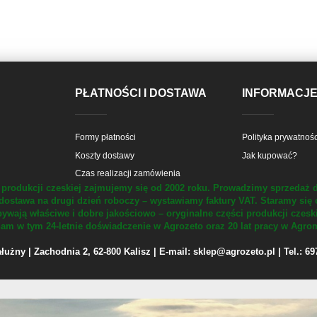
PŁATNOŚCI I DOSTAWA
INFORMACJ
Formy płatności
Polityka prywatnośc
Koszty dostawy
Jak kupować?
Czas realizacji zamówienia
produkcji czeskiej zajmujemy się od 2002 roku.
Prowadzimy sprzedaż d
dostawa na drugi dzień roboczy – wystawiamy faktury VAT.
Staramy się 
ywają właściwe i dobre jakościowo – oryginalne części produkcji czesk
m w tym 24-letnie doświadczenie w Agrozeto oraz 20 lat pracy w Agrom
żny | Zachodnia 2, 62-800 Kalisz | E-mail: sklep@agrozeto.pl | Tel.: 6