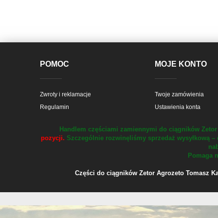
POMOC
MOJE KONTO
Zwroty i reklamacje
Twoje zamówienia
Regulamin
Ustawienia konta
Handlem częściami zamiennymi do ciągników Zetor 
pozycji.
Szczególnie rozwinęliśmy sprzedaż wysyłkową – 
nab
Pomaga na
Części do ciągników Zetor Agrozeto Tomasz Kału