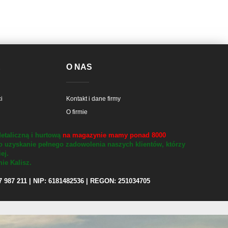
E
O NAS
i
Kontakt i dane firmy
O firmie
etaliczną i hurtową
na magazynie mamy ponad 8000
o uzyskanie pełnego zadowolenia naszych klientów, którzy
iej.
ie Kalisz.
97 987 211 | NIP: 6181482536 | REGON: 251034705