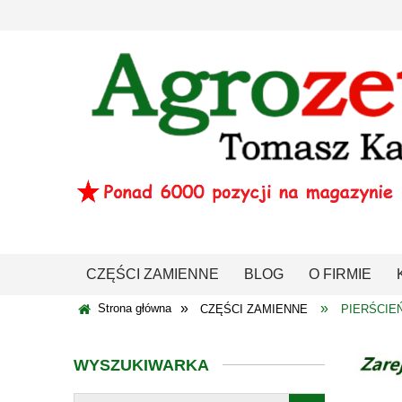
CZĘŚCI ZAMIENNE
BLOG
O FIRMIE
»
»
Strona główna
CZĘŚCI ZAMIENNE
PIERŚCIE
WYSZUKIWARKA