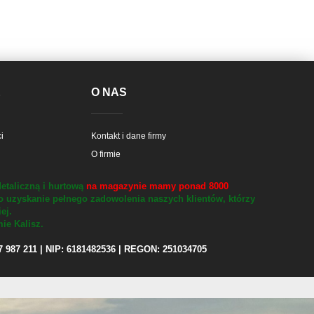
E
O NAS
i
Kontakt i dane firmy
O firmie
etaliczną i hurtową
na magazynie mamy ponad 8000
o uzyskanie pełnego zadowolenia naszych klientów, którzy
iej.
ie Kalisz.
97 987 211 | NIP: 6181482536 | REGON: 251034705