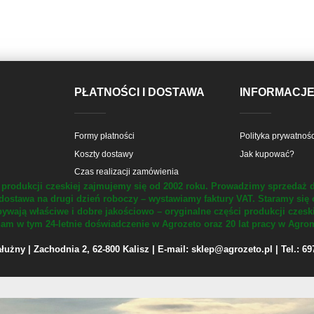
PŁATNOŚCI I DOSTAWA
INFORMACJ
Formy płatności
Polityka prywatnośc
Koszty dostawy
Jak kupować?
Czas realizacji zamówienia
produkcji czeskiej zajmujemy się od 2002 roku.
Prowadzimy sprzedaż d
dostawa na drugi dzień roboczy – wystawiamy faktury VAT.
Staramy się 
ywają właściwe i dobre jakościowo – oryginalne części produkcji czesk
m w tym 24-letnie doświadczenie w Agrozeto oraz 20 lat pracy w Agrom
żny | Zachodnia 2, 62-800 Kalisz | E-mail: sklep@agrozeto.pl | Tel.: 6