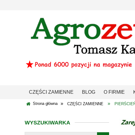
CZĘŚCI ZAMIENNE
BLOG
O FIRMIE
»
»
Strona główna
CZĘŚCI ZAMIENNE
PIERŚCIEŃ
WYSZUKIWARKA