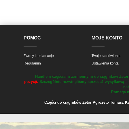
POMOC
MOJE KONTO
Zwroty i reklamacje
Twoje zamówienia
Regulamin
Ustawienia konta
Handlem częściami zamiennymi do ciągników Zetor 
pozycji.
Szczególnie rozwinęliśmy sprzedaż wysyłkową – 
nab
Pomaga na
Części do ciągników Zetor Agrozeto Tomasz Kału