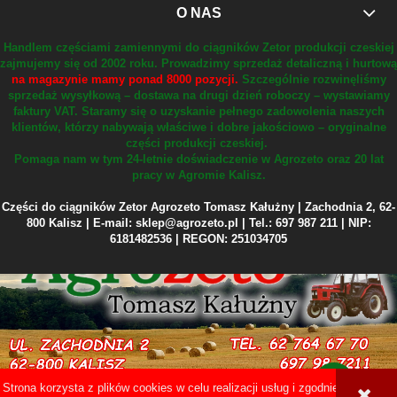
O NAS
Handlem częściami zamiennymi do ciągników Zetor produkcji czeskiej
zajmujemy się od 2002 roku.
Prowadzimy sprzedaż detaliczną i hurtową
na magazynie mamy ponad 8000 pozycji.
Szczególnie rozwinęliśmy
sprzedaż wysyłkową – dostawa na drugi dzień roboczy – wystawiamy
faktury VAT.
Staramy się o uzyskanie pełnego zadowolenia naszych
klientów, którzy nabywają właściwe i dobre jakościowo – oryginalne
części produkcji czeskiej.
Pomaga nam w tym 24-letnie doświadczenie w Agrozeto oraz 20 lat
pracy w Agromie Kalisz.
Części do ciągników Zetor Agrozeto Tomasz Kałużny | Zachodnia 2, 62-
800 Kalisz | E-mail: sklep@agrozeto.pl | Tel.: 697 987 211 | NIP:
6181482536 | REGON: 251034705
Strona korzysta z plików cookies w celu realizacji usług i zgodnie z