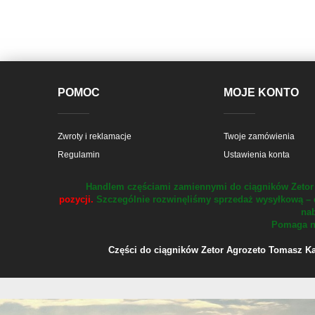
POMOC
MOJE KONTO
Zwroty i reklamacje
Twoje zamówienia
Regulamin
Ustawienia konta
Handlem częściami zamiennymi do ciągników Zetor 
pozycji.
Szczególnie rozwinęliśmy sprzedaż wysyłkową – 
nab
Pomaga na
Części do ciągników Zetor Agrozeto Tomasz Kału