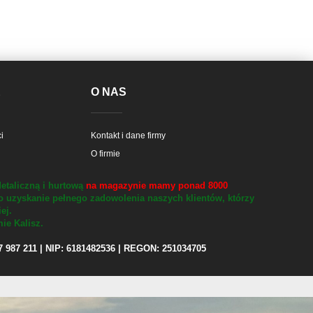
E
O NAS
i
Kontakt i dane firmy
O firmie
etaliczną i hurtową
na magazynie mamy ponad 8000
o uzyskanie pełnego zadowolenia naszych klientów, którzy
iej.
ie Kalisz.
97 987 211 | NIP: 6181482536 | REGON: 251034705