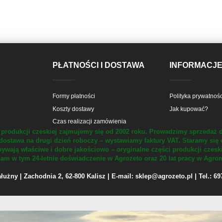
PŁATNOŚCI I DOSTAWA
INFORMACJ
Formy płatności
Polityka prywatnośc
Koszty dostawy
Jak kupować?
Czas realizacji zamówienia
produkcji czeskiej zajmujemy się od 2002 roku.
Prowadzimy sprzedaż d
dostawa na drugi dzień roboczy – wystawiamy faktury VAT.
Staramy się 
ywają właściwe i dobre jakościowo – oryginalne części produkcji czesk
m w tym 24-letnie doświadczenie w Agrozeto oraz 20 lat pracy w Agrom
żny | Zachodnia 2, 62-800 Kalisz | E-mail: sklep@agrozeto.pl | Tel.: 6