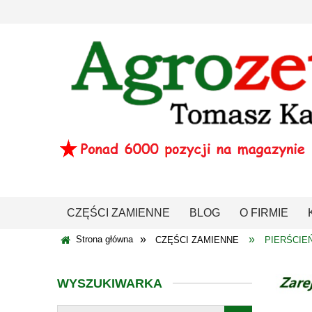
CZĘŚCI ZAMIENNE
BLOG
O FIRMIE
»
»
Strona główna
CZĘŚCI ZAMIENNE
PIERŚCIE
WYSZUKIWARKA