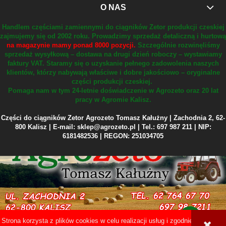
O NAS
Handlem częściami zamiennymi do ciągników Zetor produkcji czeskiej
zajmujemy się od 2002 roku.
Prowadzimy sprzedaż detaliczną i hurtową
na magazynie mamy ponad 8000 pozycji.
Szczególnie rozwinęliśmy
sprzedaż wysyłkową – dostawa na drugi dzień roboczy – wystawiamy
faktury VAT.
Staramy się o uzyskanie pełnego zadowolenia naszych
klientów, którzy nabywają właściwe i dobre jakościowo – oryginalne
części produkcji czeskiej.
Pomaga nam w tym 24-letnie doświadczenie w Agrozeto oraz 20 lat
pracy w Agromie Kalisz.
Części do ciągników Zetor Agrozeto Tomasz Kałużny | Zachodnia 2, 62-
800 Kalisz | E-mail: sklep@agrozeto.pl | Tel.: 697 987 211 | NIP:
6181482536 | REGON: 251034705
Strona korzysta z plików cookies w celu realizacji usług i zgodnie z