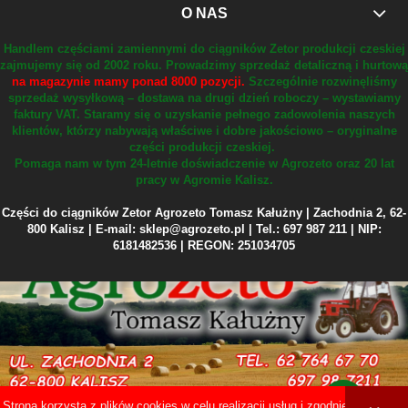
O NAS
Handlem częściami zamiennymi do ciągników Zetor produkcji czeskiej
zajmujemy się od 2002 roku.
Prowadzimy sprzedaż detaliczną i hurtową
na magazynie mamy ponad 8000 pozycji.
Szczególnie rozwinęliśmy
sprzedaż wysyłkową – dostawa na drugi dzień roboczy – wystawiamy
faktury VAT.
Staramy się o uzyskanie pełnego zadowolenia naszych
klientów, którzy nabywają właściwe i dobre jakościowo – oryginalne
części produkcji czeskiej.
Pomaga nam w tym 24-letnie doświadczenie w Agrozeto oraz 20 lat
pracy w Agromie Kalisz.
Części do ciągników Zetor Agrozeto Tomasz Kałużny | Zachodnia 2, 62-
800 Kalisz | E-mail: sklep@agrozeto.pl | Tel.: 697 987 211 | NIP:
6181482536 | REGON: 251034705
Strona korzysta z plików cookies w celu realizacji usług i zgodnie z