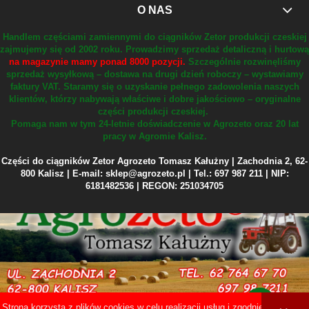
O NAS
Handlem częściami zamiennymi do ciągników Zetor produkcji czeskiej
zajmujemy się od 2002 roku.
Prowadzimy sprzedaż detaliczną i hurtową
na magazynie mamy ponad 8000 pozycji.
Szczególnie rozwinęliśmy
sprzedaż wysyłkową – dostawa na drugi dzień roboczy – wystawiamy
faktury VAT.
Staramy się o uzyskanie pełnego zadowolenia naszych
klientów, którzy nabywają właściwe i dobre jakościowo – oryginalne
części produkcji czeskiej.
Pomaga nam w tym 24-letnie doświadczenie w Agrozeto oraz 20 lat
pracy w Agromie Kalisz.
Części do ciągników Zetor Agrozeto Tomasz Kałużny | Zachodnia 2, 62-
800 Kalisz | E-mail: sklep@agrozeto.pl | Tel.: 697 987 211 | NIP:
6181482536 | REGON: 251034705
Strona korzysta z plików cookies w celu realizacji usług i zgodnie z