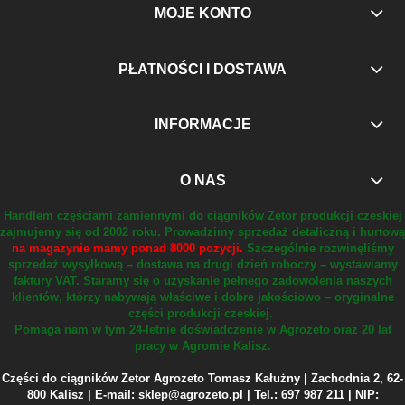
MOJE KONTO
PŁATNOŚCI I DOSTAWA
INFORMACJE
O NAS
Handlem częściami zamiennymi do ciągników Zetor produkcji czeskiej
zajmujemy się od 2002 roku.
Prowadzimy sprzedaż detaliczną i hurtową
na magazynie mamy ponad 8000 pozycji.
Szczególnie rozwinęliśmy
sprzedaż wysyłkową – dostawa na drugi dzień roboczy – wystawiamy
faktury VAT.
Staramy się o uzyskanie pełnego zadowolenia naszych
klientów, którzy nabywają właściwe i dobre jakościowo – oryginalne
części produkcji czeskiej.
Pomaga nam w tym 24-letnie doświadczenie w Agrozeto oraz 20 lat
pracy w Agromie Kalisz.
Części do ciągników Zetor Agrozeto Tomasz Kałużny | Zachodnia 2, 62-
800 Kalisz | E-mail: sklep@agrozeto.pl | Tel.: 697 987 211 | NIP: