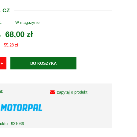
 CZ
ć:
W magazynie
68,00 zł
o:
:
55,28 zł
DO KOSZYKA
t:
zapytaj o produkt
uktu:
931036