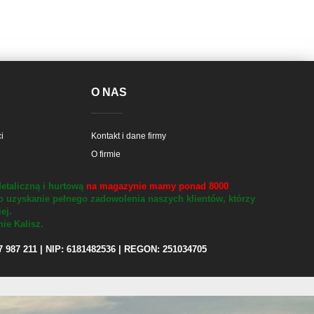
E
O NAS
i
Kontakt i dane firmy
O firmie
etaliczną i hurtową
na magazynie mamy ponad 8000
o uzyskanie pełnego zadowolenia naszych klientów, którzy
iej.
ie Kalisz.
97 987 211 | NIP: 6181482536 | REGON: 251034705