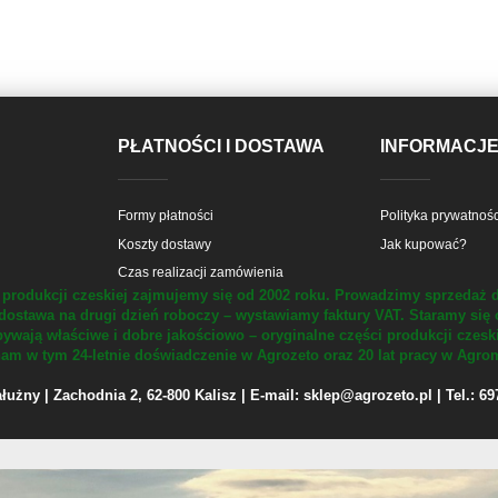
PŁATNOŚCI I DOSTAWA
INFORMACJ
Formy płatności
Polityka prywatnośc
Koszty dostawy
Jak kupować?
Czas realizacji zamówienia
produkcji czeskiej zajmujemy się od 2002 roku.
Prowadzimy sprzedaż d
dostawa na drugi dzień roboczy – wystawiamy faktury VAT.
Staramy się 
ywają właściwe i dobre jakościowo – oryginalne części produkcji czesk
m w tym 24-letnie doświadczenie w Agrozeto oraz 20 lat pracy w Agrom
żny | Zachodnia 2, 62-800 Kalisz | E-mail: sklep@agrozeto.pl | Tel.: 6