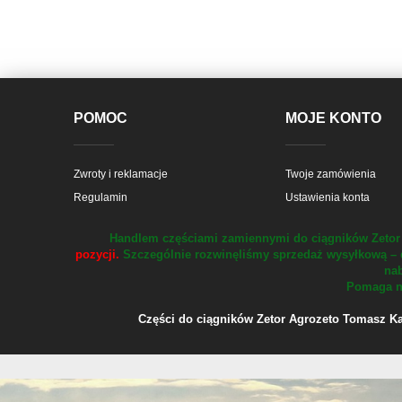
POMOC
MOJE KONTO
Zwroty i reklamacje
Twoje zamówienia
Regulamin
Ustawienia konta
Handlem częściami zamiennymi do ciągników Zetor 
pozycji.
Szczególnie rozwinęliśmy sprzedaż wysyłkową – 
nab
Pomaga na
Części do ciągników Zetor Agrozeto Tomasz Kału