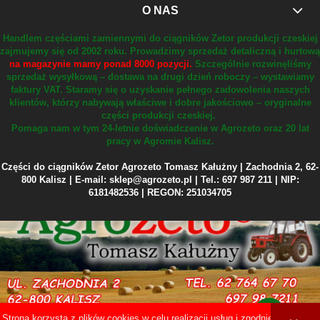
O NAS
Handlem częściami zamiennymi do ciągników Zetor produkcji czeskiej
zajmujemy się od 2002 roku.
Prowadzimy sprzedaż detaliczną i hurtową
na magazynie mamy ponad 8000 pozycji.
Szczególnie rozwinęliśmy
sprzedaż wysyłkową – dostawa na drugi dzień roboczy – wystawiamy
faktury VAT.
Staramy się o uzyskanie pełnego zadowolenia naszych
klientów, którzy nabywają właściwe i dobre jakościowo – oryginalne
części produkcji czeskiej.
Pomaga nam w tym 24-letnie doświadczenie w Agrozeto oraz 20 lat
pracy w Agromie Kalisz.
Części do ciągników Zetor Agrozeto Tomasz Kałużny | Zachodnia 2, 62-
800 Kalisz | E-mail: sklep@agrozeto.pl | Tel.: 697 987 211 | NIP:
6181482536 | REGON: 251034705
Strona korzysta z plików cookies w celu realizacji usług i zgodnie z