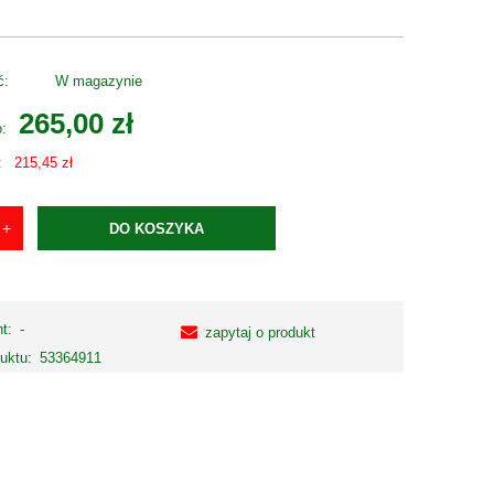
ć:
W magazynie
265,00 zł
o:
:
215,45 zł
DO KOSZYKA
t:
-
zapytaj o produkt
uktu:
53364911