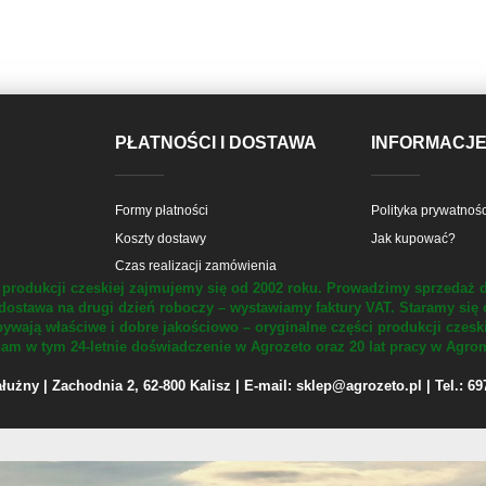
PŁATNOŚCI I DOSTAWA
INFORMACJ
Formy płatności
Polityka prywatnośc
Koszty dostawy
Jak kupować?
Czas realizacji zamówienia
produkcji czeskiej zajmujemy się od 2002 roku.
Prowadzimy sprzedaż d
dostawa na drugi dzień roboczy – wystawiamy faktury VAT.
Staramy się 
ywają właściwe i dobre jakościowo – oryginalne części produkcji czesk
m w tym 24-letnie doświadczenie w Agrozeto oraz 20 lat pracy w Agrom
żny | Zachodnia 2, 62-800 Kalisz | E-mail: sklep@agrozeto.pl | Tel.: 6