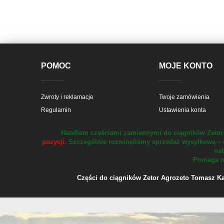
POMOC
MOJE KONTO
Zwroty i reklamacje
Twoje zamówienia
Regulamin
Ustawienia konta
Handlem częściami zamiennymi do ciągników Zetor 
pozycji.
Szczególnie rozwinęliśmy sprzedaż wysyłkową – 
nab
Pomaga na
Części do ciągników Zetor Agrozeto Tomasz Kału