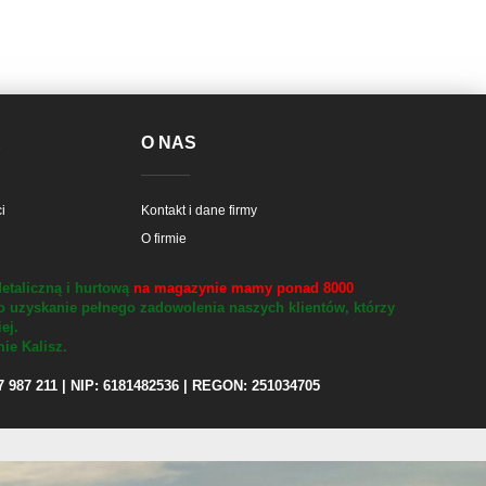
E
O NAS
i
Kontakt i dane firmy
O firmie
etaliczną i hurtową
na magazynie mamy ponad 8000
o uzyskanie pełnego zadowolenia naszych klientów, którzy
iej.
ie Kalisz.
97 987 211 | NIP: 6181482536 | REGON: 251034705