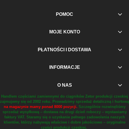
POMOC
MOJE KONTO
PŁATNOŚCI I DOSTAWA
INFORMACJE
O NAS
Handlem częściami zamiennymi do ciągników Zetor produkcji czeskiej
zajmujemy się od 2002 roku.
Prowadzimy sprzedaż detaliczną i hurtową
na magazynie mamy ponad 8000 pozycji.
Szczególnie rozwinęliśmy
sprzedaż wysyłkową – dostawa na drugi dzień roboczy – wystawiamy
faktury VAT.
Staramy się o uzyskanie pełnego zadowolenia naszych
klientów, którzy nabywają właściwe i dobre jakościowo – oryginalne
części produkcji czeskiej.