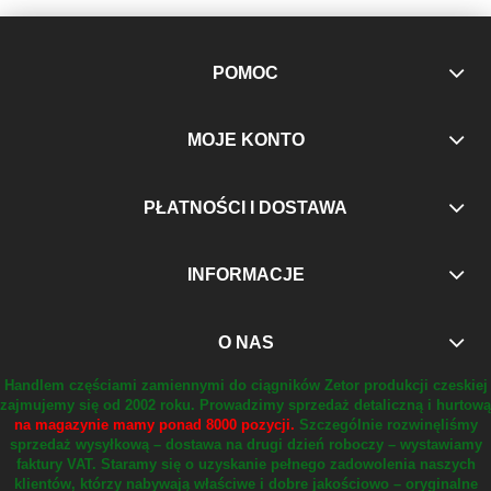
POMOC
MOJE KONTO
PŁATNOŚCI I DOSTAWA
INFORMACJE
O NAS
Handlem częściami zamiennymi do ciągników Zetor produkcji czeskiej
zajmujemy się od 2002 roku.
Prowadzimy sprzedaż detaliczną i hurtową
na magazynie mamy ponad 8000 pozycji.
Szczególnie rozwinęliśmy
sprzedaż wysyłkową – dostawa na drugi dzień roboczy – wystawiamy
faktury VAT.
Staramy się o uzyskanie pełnego zadowolenia naszych
klientów, którzy nabywają właściwe i dobre jakościowo – oryginalne