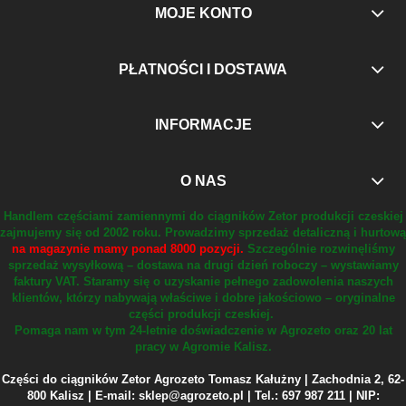
MOJE KONTO
PŁATNOŚCI I DOSTAWA
INFORMACJE
O NAS
Handlem częściami zamiennymi do ciągników Zetor produkcji czeskiej
zajmujemy się od 2002 roku.
Prowadzimy sprzedaż detaliczną i hurtową
na magazynie mamy ponad 8000 pozycji.
Szczególnie rozwinęliśmy
sprzedaż wysyłkową – dostawa na drugi dzień roboczy – wystawiamy
faktury VAT.
Staramy się o uzyskanie pełnego zadowolenia naszych
klientów, którzy nabywają właściwe i dobre jakościowo – oryginalne
części produkcji czeskiej.
Pomaga nam w tym 24-letnie doświadczenie w Agrozeto oraz 20 lat
pracy w Agromie Kalisz.
Części do ciągników Zetor Agrozeto Tomasz Kałużny | Zachodnia 2, 62-
800 Kalisz | E-mail: sklep@agrozeto.pl | Tel.: 697 987 211 | NIP: