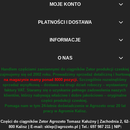
MOJE KONTO
PŁATNOŚCI I DOSTAWA
INFORMACJE
O NAS
Handlem częściami zamiennymi do ciągników Zetor produkcji czeskiej
zajmujemy się od 2002 roku.
Prowadzimy sprzedaż detaliczną i hurtową
na magazynie mamy ponad 8000 pozycji.
Szczególnie rozwinęliśmy
sprzedaż wysyłkową – dostawa na drugi dzień roboczy – wystawiamy
faktury VAT.
Staramy się o uzyskanie pełnego zadowolenia naszych
klientów, którzy nabywają właściwe i dobre jakościowo – oryginalne
części produkcji czeskiej.
Pomaga nam w tym 24-letnie doświadczenie w Agrozeto oraz 20 lat
pracy w Agromie Kalisz.
Części do ciągników Zetor Agrozeto Tomasz Kałużny | Zachodnia 2, 62-
800 Kalisz | E-mail: sklep@agrozeto.pl | Tel.: 697 987 211 | NIP: