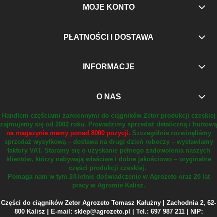
MOJE KONTO
PŁATNOŚCI I DOSTAWA
INFORMACJE
O NAS
Handlem częściami zamiennymi do ciągników Zetor produkcji czeskiej
zajmujemy się od 2002 roku.
Prowadzimy sprzedaż detaliczną i hurtową
na magazynie mamy ponad 8000 pozycji.
Szczególnie rozwinęliśmy
sprzedaż wysyłkową – dostawa na drugi dzień roboczy – wystawiamy
faktury VAT.
Staramy się o uzyskanie pełnego zadowolenia naszych
klientów, którzy nabywają właściwe i dobre jakościowo – oryginalne
części produkcji czeskiej.
Pomaga nam w tym 24-letnie doświadczenie w Agrozeto oraz 20 lat
pracy w Agromie Kalisz.
Części do ciągników Zetor Agrozeto Tomasz Kałużny | Zachodnia 2, 62-
800 Kalisz | E-mail: sklep@agrozeto.pl | Tel.: 697 987 211 | NIP: