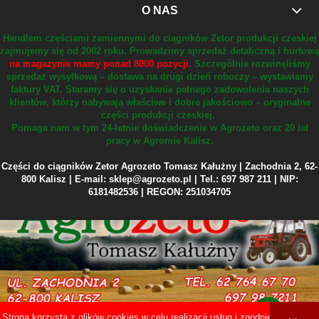
O NAS
Handlem częściami zamiennymi do ciągników Zetor produkcji czeskiej
zajmujemy się od 2002 roku.
Prowadzimy sprzedaż detaliczną i hurtową
na magazynie mamy ponad 8000 pozycji.
Szczególnie rozwinęliśmy
sprzedaż wysyłkową – dostawa na drugi dzień roboczy – wystawiamy
faktury VAT.
Staramy się o uzyskanie pełnego zadowolenia naszych
klientów, którzy nabywają właściwe i dobre jakościowo – oryginalne
części produkcji czeskiej.
Pomaga nam w tym 24-letnie doświadczenie w Agrozeto oraz 20 lat
pracy w Agromie Kalisz.
Części do ciągników Zetor Agrozeto Tomasz Kałużny | Zachodnia 2, 62-
800 Kalisz | E-mail: sklep@agrozeto.pl | Tel.: 697 987 211 | NIP:
6181482536 | REGON: 251034705
Strona korzysta z plików cookies w celu realizacji usług i zgodnie z