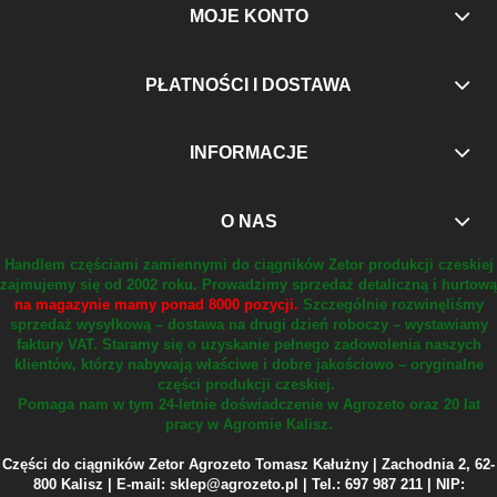
MOJE KONTO
PŁATNOŚCI I DOSTAWA
INFORMACJE
O NAS
Handlem częściami zamiennymi do ciągników Zetor produkcji czeskiej
zajmujemy się od 2002 roku.
Prowadzimy sprzedaż detaliczną i hurtową
na magazynie mamy ponad 8000 pozycji.
Szczególnie rozwinęliśmy
sprzedaż wysyłkową – dostawa na drugi dzień roboczy – wystawiamy
faktury VAT.
Staramy się o uzyskanie pełnego zadowolenia naszych
klientów, którzy nabywają właściwe i dobre jakościowo – oryginalne
części produkcji czeskiej.
Pomaga nam w tym 24-letnie doświadczenie w Agrozeto oraz 20 lat
pracy w Agromie Kalisz.
Części do ciągników Zetor Agrozeto Tomasz Kałużny | Zachodnia 2, 62-
800 Kalisz | E-mail: sklep@agrozeto.pl | Tel.: 697 987 211 | NIP: