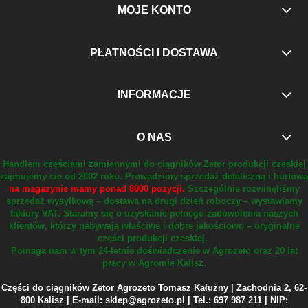
MOJE KONTO
PŁATNOŚCI I DOSTAWA
INFORMACJE
O NAS
Handlem częściami zamiennymi do ciągników Zetor produkcji czeskiej
zajmujemy się od 2002 roku.
Prowadzimy sprzedaż detaliczną i hurtową
na magazynie mamy ponad 8000 pozycji.
Szczególnie rozwinęliśmy
sprzedaż wysyłkową – dostawa na drugi dzień roboczy – wystawiamy
faktury VAT.
Staramy się o uzyskanie pełnego zadowolenia naszych
klientów, którzy nabywają właściwe i dobre jakościowo – oryginalne
części produkcji czeskiej.
Pomaga nam w tym 24-letnie doświadczenie w Agrozeto oraz 20 lat
pracy w Agromie Kalisz.
Części do ciągników Zetor Agrozeto Tomasz Kałużny | Zachodnia 2, 62-
800 Kalisz | E-mail: sklep@agrozeto.pl | Tel.: 697 987 211 | NIP: