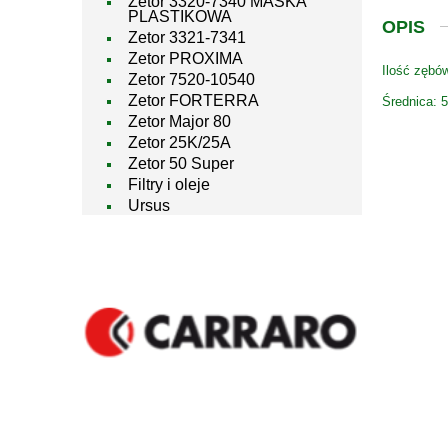
Zetor 3320-7340 MASKA
PLASTIKOWA
OPIS
Zetor 3321-7341
Zetor PROXIMA
Ilość zębó
Zetor 7520-10540
Zetor FORTERRA
Średnica:
Zetor Major 80
Zetor 25K/25A
Zetor 50 Super
Filtry i oleje
Ursus