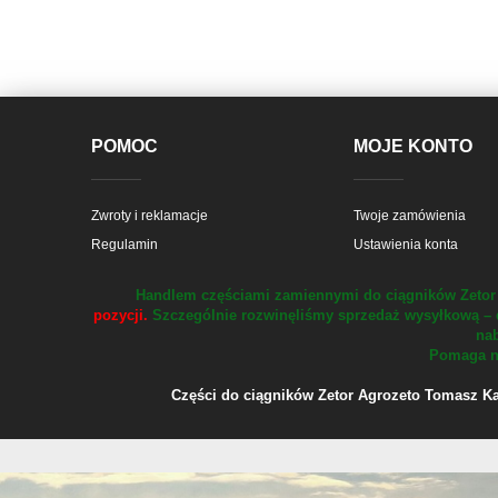
POMOC
MOJE KONTO
Zwroty i reklamacje
Twoje zamówienia
Regulamin
Ustawienia konta
Handlem częściami zamiennymi do ciągników Zetor 
pozycji.
Szczególnie rozwinęliśmy sprzedaż wysyłkową – 
nab
Pomaga na
Części do ciągników Zetor Agrozeto Tomasz Kału