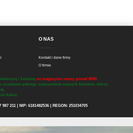
E
O NAS
i
Kontakt i dane firmy
O firmie
etaliczną i hurtową
na magazynie mamy ponad 8000
o uzyskanie pełnego zadowolenia naszych klientów, którzy
iej.
ie Kalisz.
97 987 211 | NIP: 6181482536 | REGON: 251034705