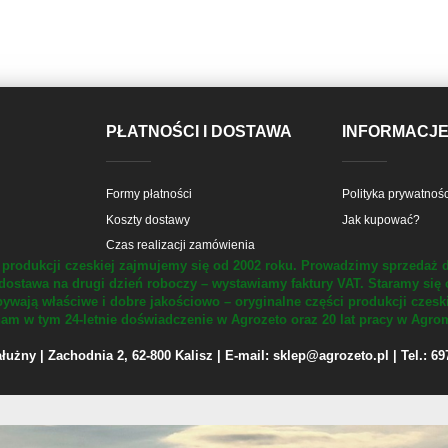
PŁATNOŚCI I DOSTAWA
INFORMACJ
Formy płatności
Polityka prywatnośc
Koszty dostawy
Jak kupować?
Czas realizacji zamówienia
produkcji czeskiej zajmujemy się od 2002 roku.
Prowadzimy sprzedaż d
dostawa na drugi dzień roboczy – wystawiamy faktury VAT.
Staramy się 
ywają właściwe i dobre jakościowo – oryginalne części produkcji czesk
m w tym 24-letnie doświadczenie w Agrozeto oraz 20 lat pracy w Agrom
żny | Zachodnia 2, 62-800 Kalisz | E-mail: sklep@agrozeto.pl | Tel.: 6