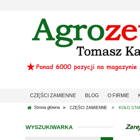
CZĘŚCI ZAMIENNE
BLOG
O FIRMIE
»
»
Strona główna
CZĘŚCI ZAMIENNE
KOŁO STAŁ
WYSZUKIWARKA