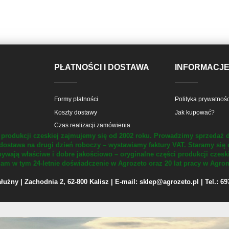
PŁATNOŚCI I DOSTAWA
INFORMACJ
Formy płatności
Polityka prywatnośc
Koszty dostawy
Jak kupować?
Czas realizacji zamówienia
produkcji czeskiej zajmujemy się od 2002 roku.
Prowadzimy sprzedaż d
dostawa na drugi dzień roboczy – wystawiamy faktury VAT.
Staramy się 
ywają właściwe i dobre jakościowo – oryginalne części produkcji czesk
m w tym 24-letnie doświadczenie w Agrozeto oraz 20 lat pracy w Agrom
żny | Zachodnia 2, 62-800 Kalisz | E-mail: sklep@agrozeto.pl | Tel.: 6