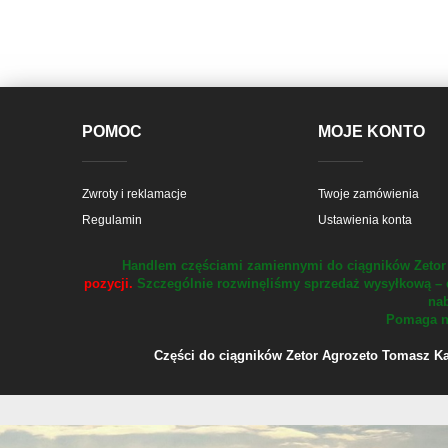
POMOC
MOJE KONTO
Zwroty i reklamacje
Twoje zamówienia
Regulamin
Ustawienia konta
Handlem częściami zamiennymi do ciągników Zetor 
pozycji.
Szczególnie rozwinęliśmy sprzedaż wysyłkową – 
nab
Pomaga na
Części do ciągników Zetor Agrozeto Tomasz Kału