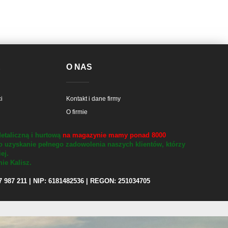
E
O NAS
i
Kontakt i dane firmy
O firmie
etaliczną i hurtową
na magazynie mamy ponad 8000
o uzyskanie pełnego zadowolenia naszych klientów, którzy
iej.
ie Kalisz.
97 987 211 | NIP: 6181482536 | REGON: 251034705