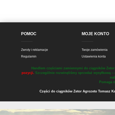
POMOC
MOJE KONTO
Zwroty i reklamacje
Twoje zamówienia
Regulamin
Ustawienia konta
Handlem częściami zamiennymi do ciągników Zetor 
pozycji.
Szczególnie rozwinęliśmy sprzedaż wysyłkową – 
nab
Pomaga na
Części do ciągników Zetor Agrozeto Tomasz Kału