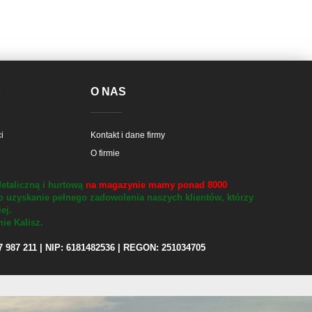
E
O NAS
i
Kontakt i dane firmy
O firmie
etaliczną i hurtową
na magazynie mamy ponad 8000
o uzyskanie pełnego zadowolenia naszych klientów, którzy
iej.
ie Kalisz.
97 987 211 | NIP: 6181482536 | REGON: 251034705