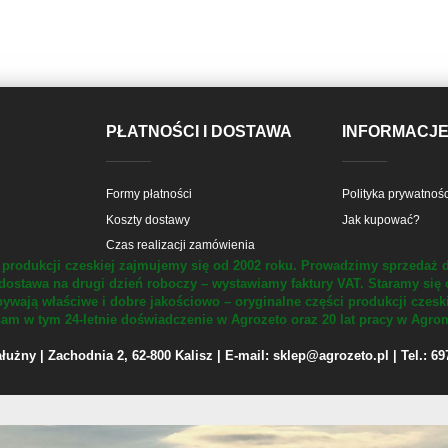
PŁATNOŚCI I DOSTAWA
INFORMACJ
Formy płatności
Polityka prywatnośc
Koszty dostawy
Jak kupować?
Czas realizacji zamówienia
produkcji czeskiej zajmujemy się od 2002 roku.
Prowadzimy sprzedaż d
dostawa na drugi dzień roboczy – wystawiamy faktury VAT.
Staramy się 
ywają właściwe i dobre jakościowo – oryginalne części produkcji czesk
m w tym 24-letnie doświadczenie w Agrozeto oraz 20 lat pracy w Agrom
żny | Zachodnia 2, 62-800 Kalisz | E-mail: sklep@agrozeto.pl | Tel.: 6