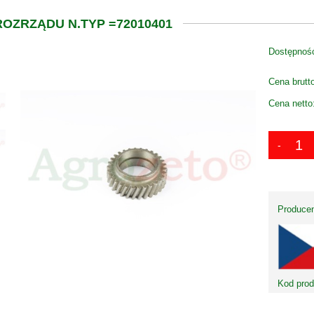
OZRZĄDU N.TYP =72010401
Dostępnoś
Cena brutt
Cena netto
Producen
Kod prod