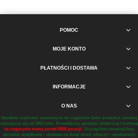
POMOC
MOJE KONTO
PŁATNOŚCI I DOSTAWA
INFORMACJE
O NAS
Handlem częściami zamiennymi do ciągników Zetor produkcji czeskiej
zajmujemy się od 2002 roku.
Prowadzimy sprzedaż detaliczną i hurtową
na magazynie mamy ponad 8000 pozycji.
Szczególnie rozwinęliśmy
sprzedaż wysyłkową – dostawa na drugi dzień roboczy – wystawiamy