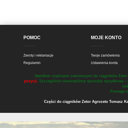
POMOC
MOJE KONTO
Zwroty i reklamacje
Twoje zamówienia
Regulamin
Ustawienia konta
Handlem częściami zamiennymi do ciągników Zetor 
pozycji.
Szczególnie rozwinęliśmy sprzedaż wysyłkową – 
nab
Pomaga na
Części do ciągników Zetor Agrozeto Tomasz Kału