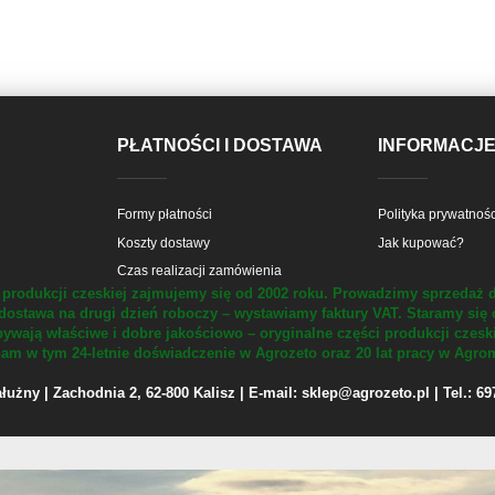
PŁATNOŚCI I DOSTAWA
INFORMACJ
Formy płatności
Polityka prywatnośc
Koszty dostawy
Jak kupować?
Czas realizacji zamówienia
produkcji czeskiej zajmujemy się od 2002 roku.
Prowadzimy sprzedaż d
dostawa na drugi dzień roboczy – wystawiamy faktury VAT.
Staramy się 
ywają właściwe i dobre jakościowo – oryginalne części produkcji czesk
m w tym 24-letnie doświadczenie w Agrozeto oraz 20 lat pracy w Agrom
żny | Zachodnia 2, 62-800 Kalisz | E-mail: sklep@agrozeto.pl | Tel.: 6