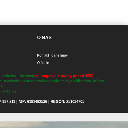
E
O NAS
i
Kontakt i dane firmy
O firmie
etaliczną i hurtową
na magazynie mamy ponad 8000
o uzyskanie pełnego zadowolenia naszych klientów, którzy
iej.
ie Kalisz.
97 987 211 | NIP: 6181482536 | REGON: 251034705