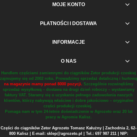
MOJE KONTO
PŁATNOŚCI I DOSTAWA
INFORMACJE
O NAS
Handlem częściami zamiennymi do ciągników Zetor produkcji czeskiej
zajmujemy się od 2002 roku.
Prowadzimy sprzedaż detaliczną i hurtową
na magazynie mamy ponad 8000 pozycji.
Szczególnie rozwinęliśmy
sprzedaż wysyłkową – dostawa na drugi dzień roboczy – wystawiamy
faktury VAT.
Staramy się o uzyskanie pełnego zadowolenia naszych
klientów, którzy nabywają właściwe i dobre jakościowo – oryginalne
części produkcji czeskiej.
Pomaga nam w tym 24-letnie doświadczenie w Agrozeto oraz 20 lat
pracy w Agromie Kalisz.
Części do ciągników Zetor Agrozeto Tomasz Kałużny | Zachodnia 2, 62-
800 Kalisz | E-mail: sklep@agrozeto.pl | Tel.: 697 987 211 | NIP: