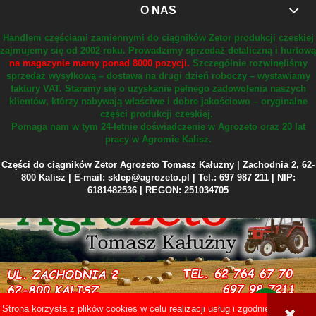
O NAS
Handlem częściami zamiennymi do ciągników Zetor produkcji czeskiej
zajmujemy się od 2002 roku.
Prowadzimy sprzedaż detaliczną i hurtową
na magazynie mamy ponad 8000 pozycji.
Szczególnie rozwinęliśmy
sprzedaż wysyłkową – dostawa na drugi dzień roboczy – wystawiamy
faktury VAT.
Staramy się o uzyskanie pełnego zadowolenia naszych
klientów, którzy nabywają właściwe i dobre jakościowo – oryginalne
części produkcji czeskiej.
Pomaga nam w tym 24-letnie doświadczenie w Agrozeto oraz 20 lat
pracy w Agromie Kalisz.
Części do ciągników Zetor Agrozeto Tomasz Kałużny | Zachodnia 2, 62-
800 Kalisz | E-mail: sklep@agrozeto.pl | Tel.: 697 987 211 | NIP:
6181482536 | REGON: 251034705
Strona korzysta z plików cookies w celu realizacji usług i zgodnie z