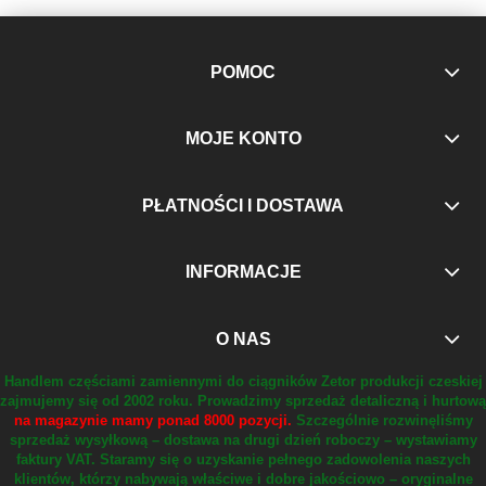
POMOC
MOJE KONTO
PŁATNOŚCI I DOSTAWA
INFORMACJE
O NAS
Handlem częściami zamiennymi do ciągników Zetor produkcji czeskiej
zajmujemy się od 2002 roku.
Prowadzimy sprzedaż detaliczną i hurtową
na magazynie mamy ponad 8000 pozycji.
Szczególnie rozwinęliśmy
sprzedaż wysyłkową – dostawa na drugi dzień roboczy – wystawiamy
faktury VAT.
Staramy się o uzyskanie pełnego zadowolenia naszych
klientów, którzy nabywają właściwe i dobre jakościowo – oryginalne