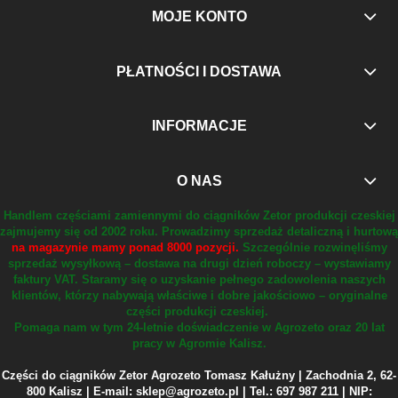
MOJE KONTO
PŁATNOŚCI I DOSTAWA
INFORMACJE
O NAS
Handlem częściami zamiennymi do ciągników Zetor produkcji czeskiej
zajmujemy się od 2002 roku.
Prowadzimy sprzedaż detaliczną i hurtową
na magazynie mamy ponad 8000 pozycji.
Szczególnie rozwinęliśmy
sprzedaż wysyłkową – dostawa na drugi dzień roboczy – wystawiamy
faktury VAT.
Staramy się o uzyskanie pełnego zadowolenia naszych
klientów, którzy nabywają właściwe i dobre jakościowo – oryginalne
części produkcji czeskiej.
Pomaga nam w tym 24-letnie doświadczenie w Agrozeto oraz 20 lat
pracy w Agromie Kalisz.
Części do ciągników Zetor Agrozeto Tomasz Kałużny | Zachodnia 2, 62-
800 Kalisz | E-mail: sklep@agrozeto.pl | Tel.: 697 987 211 | NIP: