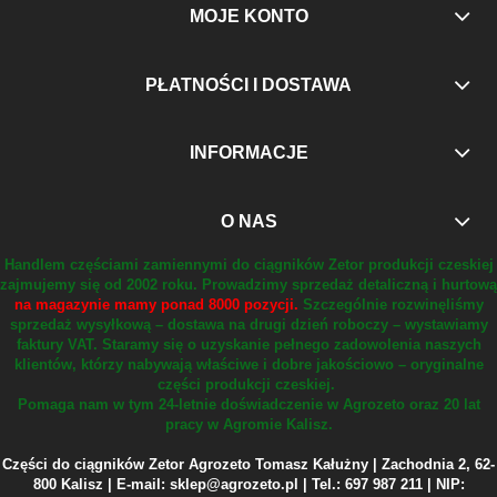
MOJE KONTO
PŁATNOŚCI I DOSTAWA
INFORMACJE
O NAS
Handlem częściami zamiennymi do ciągników Zetor produkcji czeskiej
zajmujemy się od 2002 roku.
Prowadzimy sprzedaż detaliczną i hurtową
na magazynie mamy ponad 8000 pozycji.
Szczególnie rozwinęliśmy
sprzedaż wysyłkową – dostawa na drugi dzień roboczy – wystawiamy
faktury VAT.
Staramy się o uzyskanie pełnego zadowolenia naszych
klientów, którzy nabywają właściwe i dobre jakościowo – oryginalne
części produkcji czeskiej.
Pomaga nam w tym 24-letnie doświadczenie w Agrozeto oraz 20 lat
pracy w Agromie Kalisz.
Części do ciągników Zetor Agrozeto Tomasz Kałużny | Zachodnia 2, 62-
800 Kalisz | E-mail: sklep@agrozeto.pl | Tel.: 697 987 211 | NIP: